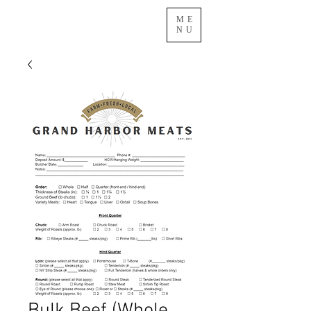
ME
NU